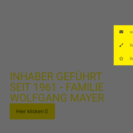
w
R
B
INHABER GEFÜHRT
SEIT 1961 - FAMILIE
WOLFGANG MAYER
Hier klicken