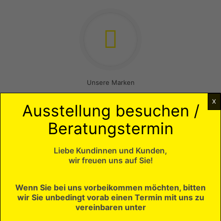
Unsere Marken
X
Ausstellung besuchen /
NEUIGKEITEN - UNSER
Beratungstermin
SONNENSCHUTZ-BLOG
Liebe Kundinnen und Kunden,
wir freuen uns auf Sie!
Wenn Sie bei uns vorbeikommen möchten, bitten
Februar 14, 2025
Oktober 29, 2022
Okt
wir Sie unbedingt vorab einen Termin mit uns zu
vereinbaren unter
Tsc
Win