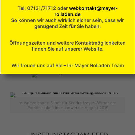
IVRSA Smart Home Berater
Tel: 07121/71712 oder
webkontakt@mayer-
Energiesparen mit
Rollläden
rolladen.de
So können wir auch wirklich sicher sein, dass wir
genügend Zeit für Sie haben.
Öffnungszeiten und weitere Kontaktmöglichkeiten
finden Sie auf unserer Website.
Wir freuen uns auf Sie – Ihr Mayer Rolladen Team
Ausgezeichnet: Silber für Sandra Mayer-Wörner als
'Persönlichkeit im Handwerk' - August 2019